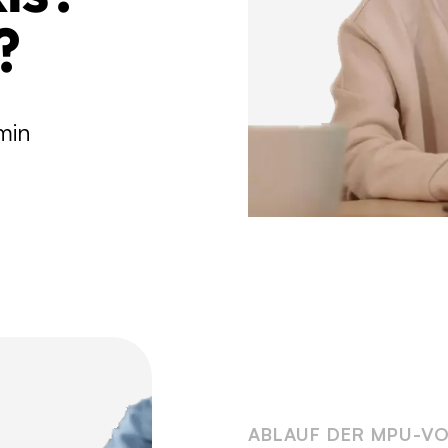
?
min
ABLAUF DER MPU-V