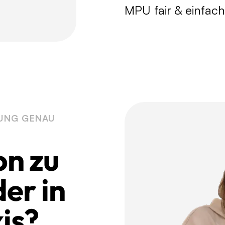
MPU fair & einfach
UNG GENAU
on zu
er in
is?