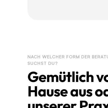
NACH WELCHER FORM DER BERAT
SUCHST DU?
Gemütlich v
Hause aus od
unserer Prax