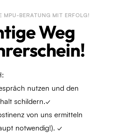
E MPU-BERATUNG MIT ERFOLG!
htige Weg
rerschein!
H:
gespräch nutzen und den
alt schildern.✓
stinenz von uns ermitteln
haupt notwendig!). ✓