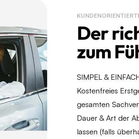
KUNDENORIENTIERT
Der ric
zum Füh
SIMPEL & EINFAC
Kostenfreies Erst
gesamten Sachverh
Dauer & Art der Ab
lassen (falls über