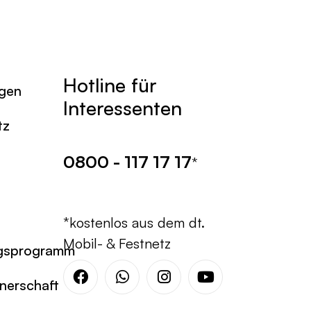
Hotline für
agen
Interessenten
tz
0800 - 117 17 17
*
*kostenlos aus dem dt.
Mobil- & Festnetz
gsprogramm
tnerschaft
Facebook
Whatsapp
Instagram
Youtube