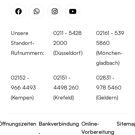
Facebook
Whatsapp
Instagram
Youtube
Unsere
0211 - 5428
02161 - 539
Standort-
2000
5860
Rufnummern:
(Düsseldorf)
(Mönchen-
gladbach)
02152 -
02151 -
02831 -
966 4493
4498 260
978 5460
(Kempen)
(Krefeld)
(Geldern)
Öffnungszeiten
Bankverbindung
Online-
Sitema
.
Vorbereitung