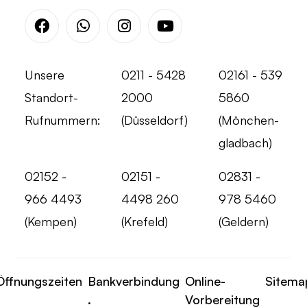
Facebook
Whatsapp
Instagram
Youtube
Unsere
0211 - 5428
02161 - 539
Standort-
2000
5860
Rufnummern:
(Düsseldorf)
(Mönchen-
gladbach)
02152 -
02151 -
02831 -
966 4493
4498 260
978 5460
(Kempen)
(Krefeld)
(Geldern)
Öffnungszeiten
Bankverbindung
Online-
Sitema
.
Vorbereitung