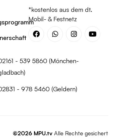
*kostenlos aus dem dt.
Mobil- & Festnetz
gsprogramm
tnerschaft
Facebook
Whatsapp
Instagram
Youtube
02161 - 539 5860 (Mönchen-
gladbach)
02831 - 978 5460 (Geldern)
©2026 MPU.tv
Alle Rechte gesichert