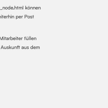
t_node.html können
eiterhin per Post
itarbeiter füllen
e Auskunft aus dem