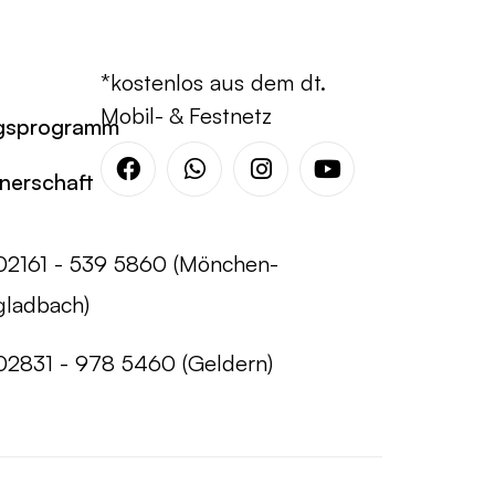
*kostenlos aus dem dt.
Mobil- & Festnetz
gsprogramm
tnerschaft
Facebook
Whatsapp
Instagram
Youtube
02161 - 539 5860 (Mönchen-
gladbach)
02831 - 978 5460 (Geldern)