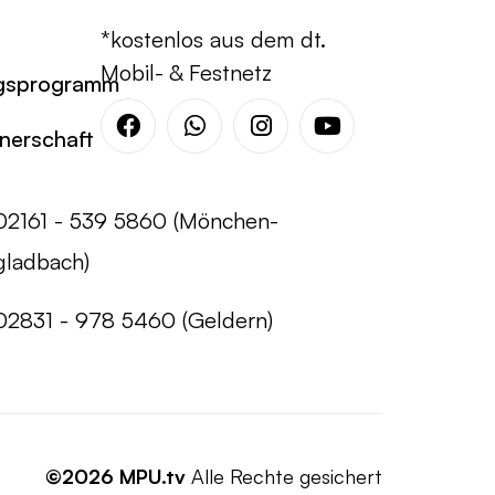
*kostenlos aus dem dt.
Mobil- & Festnetz
gsprogramm
tnerschaft
Facebook
Whatsapp
Instagram
Youtube
02161 - 539 5860 (Mönchen-
gladbach)
02831 - 978 5460 (Geldern)
©2026 MPU.tv
Alle Rechte gesichert