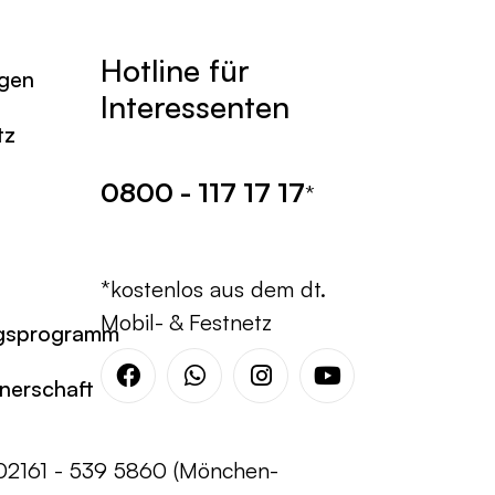
Hotline für
agen
Interessenten
tz
0800 - 117 17 17
*
*kostenlos aus dem dt.
Mobil- & Festnetz
gsprogramm
tnerschaft
Facebook
Whatsapp
Instagram
Youtube
02161 - 539 5860 (Mönchen-