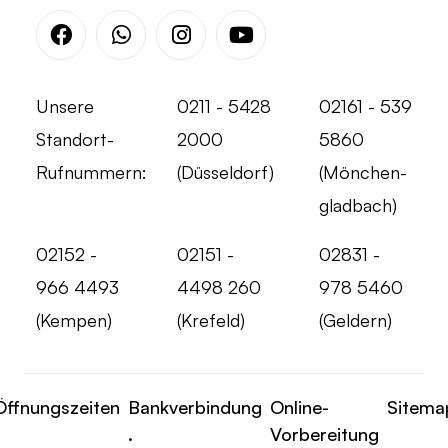
Facebook
Whatsapp
Instagram
Youtube
Unsere
0211 - 5428
02161 - 539
Standort-
2000
5860
Rufnummern:
(Düsseldorf)
(Mönchen-
gladbach)
02152 -
02151 -
02831 -
966 4493
4498 260
978 5460
(Kempen)
(Krefeld)
(Geldern)
Öffnungszeiten
Bankverbindung
Online-
Sitema
.
Vorbereitung