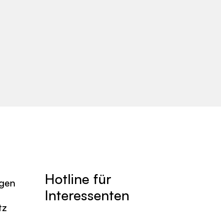
Hotline für
agen
Interessenten
tz