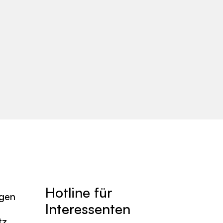
Hotline für
agen
Interessenten
tz