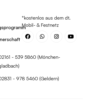
*kostenlos aus dem dt.
Mobil- & Festnetz
gsprogramm
tnerschaft
Facebook
Whatsapp
Instagram
Youtube
02161 - 539 5860 (Mönchen-
gladbach)
02831 - 978 5460 (Geldern)