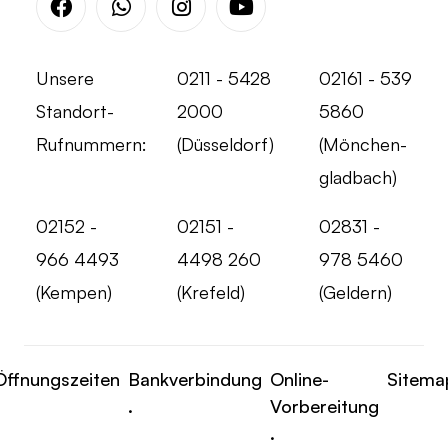
Facebook
Whatsapp
Instagram
Youtube
Unsere
0211 - 5428
02161 - 539
Standort-
2000
5860
Rufnummern:
(Düsseldorf)
(Mönchen-
gladbach)
02152 -
02151 -
02831 -
966 4493
4498 260
978 5460
(Kempen)
(Krefeld)
(Geldern)
Öffnungszeiten
Bankverbindung
Online-
Sitema
.
Vorbereitung
.