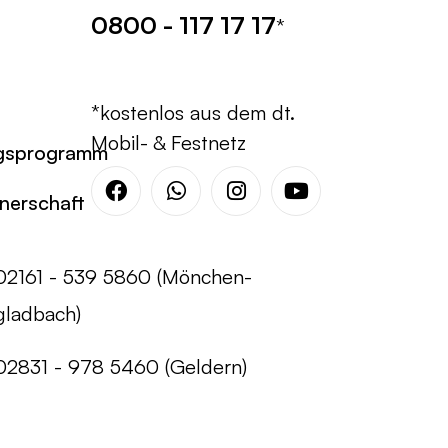
0800 - 117 17 17
*
*kostenlos aus dem dt.
Mobil- & Festnetz
gsprogramm
tnerschaft
Facebook
Whatsapp
Instagram
Youtube
02161 - 539 5860 (Mönchen-
gladbach)
02831 - 978 5460 (Geldern)