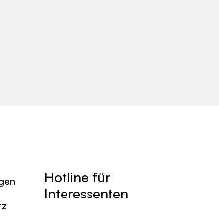
Hotline für
agen
Interessenten
tz