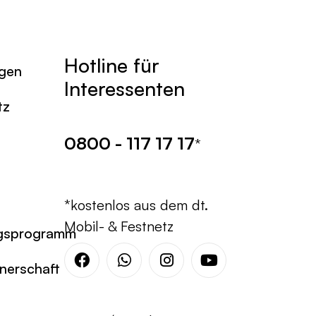
Hotline für
agen
Interessenten
tz
0800 - 117 17 17
*
*kostenlos aus dem dt.
Mobil- & Festnetz
gsprogramm
tnerschaft
Facebook
Whatsapp
Instagram
Youtube