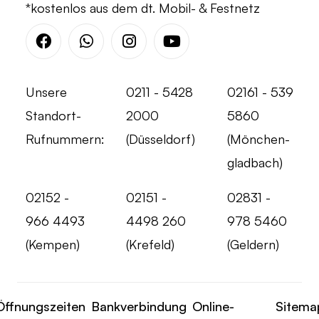
*kostenlos aus dem dt. Mobil- & Festnetz
Facebook
Whatsapp
Instagram
Youtube
Unsere
0211 - 5428
02161 - 539
Standort-
2000
5860
Rufnummern:
(Düsseldorf)
(Mönchen-
gladbach)
02152 -
02151 -
02831 -
966 4493
4498 260
978 5460
(Kempen)
(Krefeld)
(Geldern)
Öffnungszeiten
Bankverbindung
Online-
Sitema